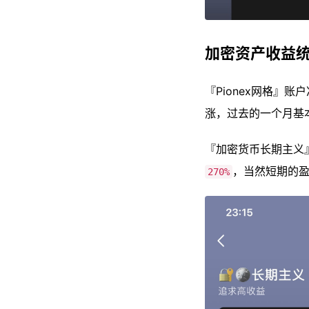
加密资产收益
『Pionex网格』账
涨，过去的一个月基
『加密货币长期主义』
，当然短期的盈
270%